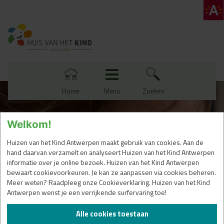
Activiteiten
Schrijf je in op onze
Zwanger Baby
nieuwsbrief
*
gegevens verplicht
Peuter Kleuter
Jouw zwangerschap
Voornaam
*
Home
Menu
Zoeken
Lagere school
Peuters en kleuters opvoeden
Gezondheid van je baby
Welkom!
Achternaam
*
Contact
Huizen van het Kind Antwerpen maakt gebruik van cookies. Aan de
zoeken
Kinderen opvoeden
Samen spelen en bewegen
Samen lezen en voorlezen
hand daarvan verzamelt en analyseert Huizen van het Kind Antwerpen
informatie over je online bezoek. Huizen van het Kind Antwerpen
Email
*
Onze locaties
bewaart cookievoorkeuren. Je kan ze aanpassen via cookies beheren.
Naar de lagere school
Voor het eerst naar school
Opvang voor je baby
Meer weten? Raadpleeg onze Cookieverklaring. Huizen van het Kind
Onze locaties
Nieuws
Vrijwilligerswerk
Partners
Pers
Antwerpen wenst je een verrijkende surfervaring toe!
Voor professionals
Spreekuren
Naschoolse opvang
Opvang voor je kind
Groeipakket
Alle cookies toestaan
Ik ga akkoord met de
privacy policy
van Huis van