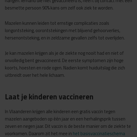
hangen. Iemand die niet gevaccineerd is, heeft bij contact met een
besmette persoon 90% kans om zelf ook ziek te worden.
Mazelen kunnen leiden tot ernstige complicaties zoals
longontsteking, oorontstekingen met blijvend gehoorverlies,
hersenontsteking, en in zeldzame gevallen zelfs tot overlijden.
Je kan mazelen krijgen als je de ziekte nog nooit had en niet of
onvolledig bent gevaccineerd. De eerste symptomen zijn hoge
koorts, hoesten en rode ogen. Nadien komt huiduitslag die zich
uitbreidt over het hele lichaam.
Laat je kinderen vaccineren
In Vlaanderen krijgen alle kinderen een gratis vaccin tegen
mazelen aangeboden op één jaar en een herhalingsprik tussen
zeven en negen jaar. Dit vaccin is de beste manier om de ziekte te
voorkomen. Daarom zit het mee in
het basisvaccinatieschema